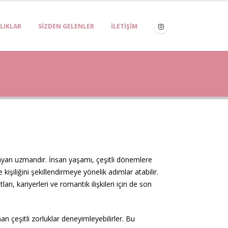
LIKLAR
SIZDEN GELENLER
İLETIŞIM
ğlayan uzmandır. İnsan yaşamı, çeşitli dönemlere
 kişiliğini şekillendirmeye yönelik adımlar atabilir.
ları, kariyerleri ve romantik ilişkileri için de son
n çeşitli zorluklar deneyimleyebilirler. Bu