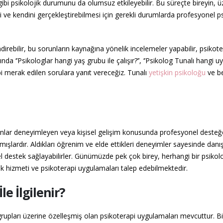
 gibi psikolojik durumunu da olumsuz etkileyebilir. Bu süreçte bireyin, ü
si ve kendini gerçekleştirebilmesi için gerekli durumlarda profesyonel p
direbilir, bu sorunların kaynağına yönelik incelemeler yapabilir, psikote
a ‘’Psikologlar hangi yaş grubu ile çalışır?’’, ‘’Psikolog Tunalı hangi u
gibi merak edilen sorulara yanıt vereceğiz. Tunalı
yetişkin psikoloğu
ve be
runlar deneyimleyen veya kişisel gelişim konusunda profesyonel desteğ
ışlardır. Aldıkları öğrenim ve elde ettikleri deneyimler sayesinde danış
l destek sağlayabilirler. Günümüzde pek çok birey, herhangi bir psikol
lık hizmeti ve psikoterapi uygulamaları talep edebilmektedir.
e İlgilenir?
aş grupları üzerine özelleşmiş olan psikoterapi uygulamaları mevcuttur