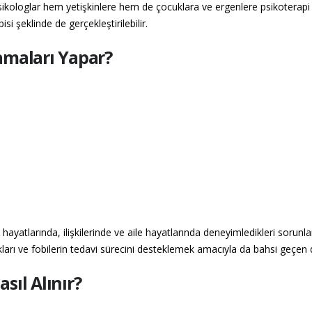
psikologlar hem yetişkinlere hem de çocuklara ve ergenlere psikoterapi h
pisi şeklinde de gerçekleştirilebilir.
amaları Yapar?
hayatlarında, ilişkilerinde ve aile hayatlarında deneyimledikleri sorunlar
kları ve fobilerin tedavi sürecini desteklemek amacıyla da bahsi geçen d
sıl Alınır?