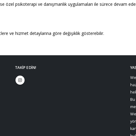
se özel psikoterapi ve danışmanlık uygulamaları ile sürece devam ede
lere ve hizmet detaylarına göre değişiklik gösterebilir.
TAKIP EDIN!
YAS
Web
haz
hek
Bu 
mev
Web
yön
kan
bu