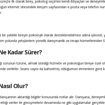
eçte ilk olarak birey, psikolog seçimini kendi ihtiyaçları ve deneyimled
ğun internet sitesindeki iletişim sayfasından e-posta veya telefon numara
r.
bir şekilde bireyin psikolojik olarak desteklenebilmesi adına işlevsel,
işim yolunda yetişkinlere yönelik danışmanlık ve terapi hizmetlerinden f
Ne Kadar Sürer?
i sorunun türüne, almak istediği hizmete ve psikoloğun bireye özel ola
inde verilirler. Seans sayısı da bahsetmiş olduğumun etmenlere göre kişi
Nasıl Olur?
danışanının aktardığı bilgiler konusunda notlar alır. Danışana, deneyi
 ettiği veriler ile görüşmelerin devamında ne gibi uygulamalar gerçek