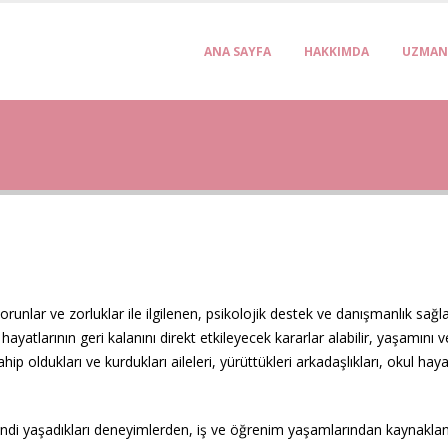
ANA SAYFA
HAKKIMDA
UZMAN
sorunlar ve zorluklar ile ilgilenen, psikolojik destek ve danışmanlık sa
hayatlarının geri kalanını direkt etkileyecek kararlar alabilir, yaşamını ve
hip oldukları ve kurdukları aileleri, yürüttükleri arkadaşlıkları, okul hayat
kendi yaşadıkları deneyimlerden, iş ve öğrenim yaşamlarından kaynaklana